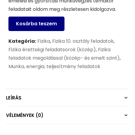
emelési és gyorsítási munkavégzés témakör
feladatait oldom meg részletesen kidolgozva.
Kosárba teszem
Kategória:
Fizika
,
Fizika 10. osztály feladatok
,
Fizika érettségi feladatsorok (közép)
,
Fizika
feladatok megoldással (közép- és emelt szint)
,
Munka, energia, teljesítmény feladatok
LEÍRÁS
VÉLEMÉNYEK (0)