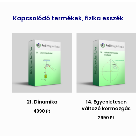
Kapcsolódó termékek, fizika esszék
21. Dinamika
14. Egyenletesen
változó körmozgás
4990
Ft
2990
Ft