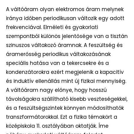
A váltóáram olyan elektromos áram melynek
iránya időben periodikusan változik egy adott
frekvenciával. Elméleti és gyakorlati
szempontból különös jelentősége van a tisztán
szinuszos váltakozó áramnak. A feszültség és
áramerősség periodikus váltakozásának
speciális hatása van a tekercsekre és a
kondenzátorokra ezért megjelenik a kapacitív
és induktív ellenállás mint új fizikai mennyiség.
A váltóáram nagy előnye, hogy hosszú
távolságokra szállítható kisebb veszteségekkel,
és a feszültségszintek könnyen módosíthatók
transzformátorokkal. Ezt a fizika témakört a
középiskola 11. osztályában oktatják. Íme