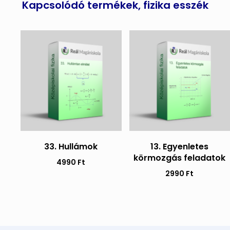
Kapcsolódó termékek, fizika esszék
33. Hullámok
13. Egyenletes
körmozgás feladatok
4990
Ft
2990
Ft