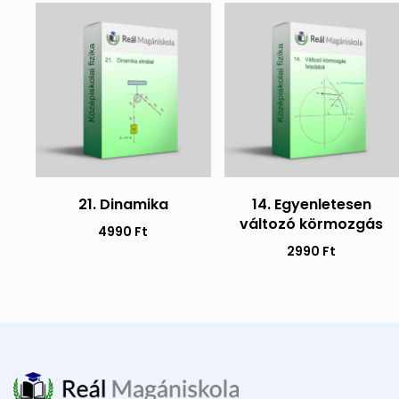
21. Dinamika
14. Egyenletesen
változó körmozgás
4990
Ft
2990
Ft