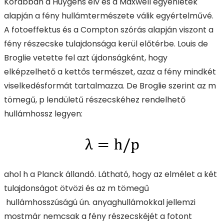
Korábban a Huygens elv és a Maxwell egyenletek
alapján a fény hullámtermészete válik egyértelművé.
A fotoeffektus és a Compton szórás alapján viszont a
fény részecske tulajdonsága kerül előtérbe. Louis de
Broglie vetette fel azt újdonságként, hogy
elképzelhető a kettős természet, azaz a fény mindkét
viselkedésformát tartalmazza. De Broglie szerint az m
tömegű, p lendületű részecskéhez rendelhető
hullámhossz legyen:
ahol h a Planck állandó. Látható, hogy az elmélet a két
tulajdonságot ötvözi és az m tömegű
hullámhosszúságú ún. anyaghullámokkal jellemzi
mostmár nemcsak a fény részecskéjét a fotont