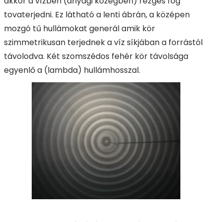
akkor a vízben (anyagi közegben) rezgés fog
tovaterjedni. Ez látható a lenti ábrán, a középen
mozgó tű hullámokat generál amik kör
szimmetrikusan terjednek a víz síkjában a forrástól
távolodva. Két szomszédos fehér kör távolsága
egyenlő a (lambda) hullámhosszal.