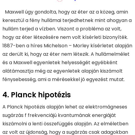
Maxwell úgy gondolta, hogy az éter az a közeg, amin
keresztül a fény hullámai terjedhetnek mint ahogyan a
hullám terjed a vízben. Viszont a probléma az volt,
hogy az éter létezésére nem volt kísérleti bizonyíték.
1887-ben a híres Michelson – Morley kísérletet alapján
az derült ki, hogy az éter nem létezik. A hullámelmélet
és a Maxwell egyenletek helyességét egyébként
alátámasztja még az egyenletek alapján kiszámolt
fénysebesség, ami a mérésekkel jó egyezést mutat.
4. Planck hipotézis
A Planck hipotézis alapján lehet az elektromágneses
sugárzás f frekvenciájú kvantumának energiáját
kiszámolni a lenti összefüggés alapján. Az elméletben
az volt az újdonság, hogy a sugárzás csak adagokban