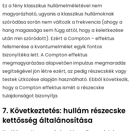
Ez a fény klasszikus hullámelméletével nem
magyarázható, ugyanis a klasszikus hullámoknak
szóródása során nem változik a frekvencia (ahogy a
hang magassága sem függ attól, hogy a keletkezése
után min szóródott). Ezért a Compton – effektus
felismerése a kvantumelmélet egyik fontos
bizonyítéka lett. A Compton effektus
megmagyarázása alapvetően impulzus megmaradás
segítségével jön létre ezért, az pedig részecskék vagy
testek ütközése alapján használható. Ebből következik,
hogy a Compton effektus ismét a részecske
tulajdonságot bizonyítja.
7. Következtetés: hullám részecske
kettősség általánosítása