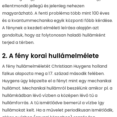
ellentmondó jellegű és jelenleg nehezen
magyarázható. A fenti probléma több mint 100 éves
és a kvantummechanika egyik központi főbb kérdése.
A fénynek a kezdeti elméleti leírása alapján azt
gondoltuk, hogy az folytonosan haladó hullámként
terjed a térben.
2. A fény korai hullámelmélete
A fény hullámelméletét Christiaan Huygens holland
fizikus alapozta meg a 17. század második felében.
Huygens úgy képzelte el a fényt mint egy mechanikai
hullámot. Mechanikai hullámról beszélünk amikor pl. a
hullámkádban lévő vízben a középen lévő tű a
hullámforrás. A tű ismétlődve bemerül a vízbe így
hullámokat kelt. Ha a művelet periodikusan ismétlődik,