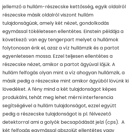
jellemző a hullám-részecske kettősség, egyik oldalról
részecske másik oldalról viszont hullám
tulajdonságúak, amely két nézet, gondolkodás
egymással tökéletesen ellentétes. Einstein példája a
következő: van egy tengerpart melyet a hullámok
folytonosan érik el, azaz a víz hullámzik és a partot
egyenletesen mossa. Ezzel teljesen ellentétes a
részecske nézet, amikor a partot ágyúval lőjük. A
hullám felfogás olyan mint a víz ahogyan hullámzik, a
másik pedig a részecske mint amikor ágyúból lövünk ki
lövedéket. A fény mind a két tulajdonságot képes
produkálni, tehát meg lehet mérni interferencia
segítségével a hullám tulajdonságot, ezzel együtt
pedig a részecske tulajdonságot is pl. félvezető
detektorral ami a golyók becsapódását jelzi (cps). A
két felfogás egymással abszolút ellentétes vagy