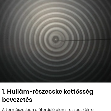
1. Hullám-részecske kettősség
bevezetés
A természetben előforduló elemi részecskékre