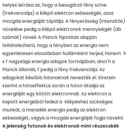
helyes leírása az, hogy a besugárzó fény színe
(frekvenciája) a kilépő elektron sebességét, azaz
mozgási energiáját táplálja. A fényerősség (intenzitás)
növelése pedig a kilépő elektronok mennyiségét (db
számát) növeli. A Planck hipotézis alapján
feltételezhető, hogy a fényben az energia nem
egyenletesen eloszlásban hullámként terjed, hanem h
x f nagyságú energia adagok formájában, ahol h a
Planck állandó, f pedig a fény frekvenciája. Az
adagokat később
fotonoknak
nevezték el. Einstein
szerint a fotoeffektus során a foton átadja az
energiáját egy kötött elektronnak. Az elektron a
kapott energiából fedezi a kilépéshez szükséges
munkát, a maradék energia pedig az elektron
sebességét, vagyis a mozgási energiáját fogja növelni.
A jelenség fotonok és elektronok mint részecskék