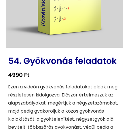
54. Gyökvonás feladatok
4990
Ft
Ezen a videón gyökvonás feladatokat oldok meg
részletesen kidolgozva. Először értelmezzük az
alapszabályokat, megértjük a négyzetszámokat,
majd pedig gyakoroljuk a közös gyökvonás
kialakítását, a gyöktelenítést, négyzetgyök alá
bevitelt, többszörös gyökvonást, végül pedig a