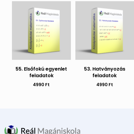
Új
Új
55. Elsőfokú egyenlet
53. Hatványozás
feladatok
feladatok
4990
Ft
4990
Ft