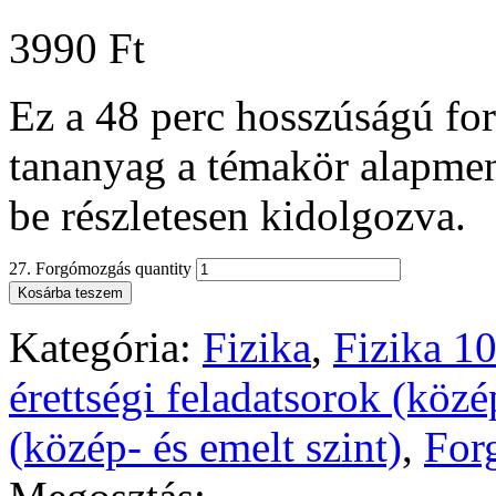
3990
Ft
Ez a 48 perc hosszúságú fo
tananyag a témakör alapmen
be részletesen kidolgozva.
27. Forgómozgás quantity
Kosárba teszem
Kategória:
Fizika
,
Fizika 10
érettségi feladatsorok (közé
(közép- és emelt szint)
,
For